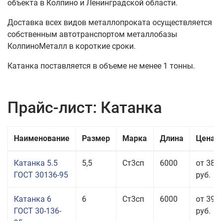
объекта в Колпино и Ленинградской области.
Доставка всех видов металлопроката осуществляется
собственным автотранспортом металлобазы
КолпиноМеталл в короткие сроки.
Катанка поставляется в объеме не менее 1 тонны.
Прайс-лист: Катанка
Наименование
Размер
Марка
Длина
Цена 
Катанка 5.5
5,5
Ст3сп
6000
от 38 
ГОСТ 30136-95
руб.
Катанка 6
6
Ст3сп
6000
от 39 
ГОСТ 30-136-
руб.