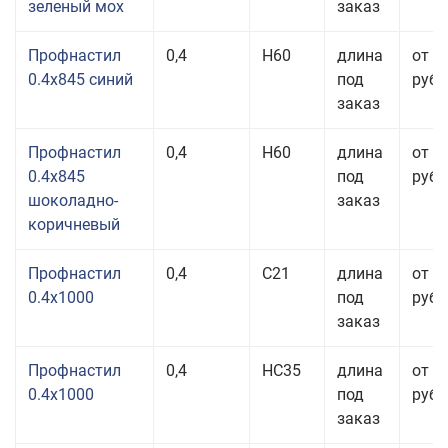
зеленый мох
заказ
Профнастил
0,4
Н60
длина
от 3
0.4x845 синий
под
руб.
заказ
Профнастил
0,4
Н60
длина
от 3
0.4x845
под
руб.
шоколадно-
заказ
коричневый
Профнастил
0,4
С21
длина
от 3
0.4x1000
под
руб.
заказ
Профнастил
0,4
НС35
длина
от 3
0.4x1000
под
руб.
заказ