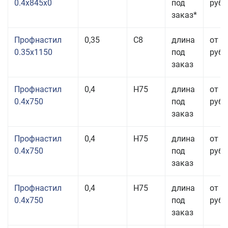
0.4x845x0
под
руб.
заказ*
Профнастил
0,35
С8
длина
от 3
0.35x1150
под
руб.
заказ
Профнастил
0,4
Н75
длина
от 2
0.4x750
под
руб.
заказ
Профнастил
0,4
Н75
длина
от 2
0.4x750
под
руб.
заказ
Профнастил
0,4
Н75
длина
от 2
0.4x750
под
руб.
заказ