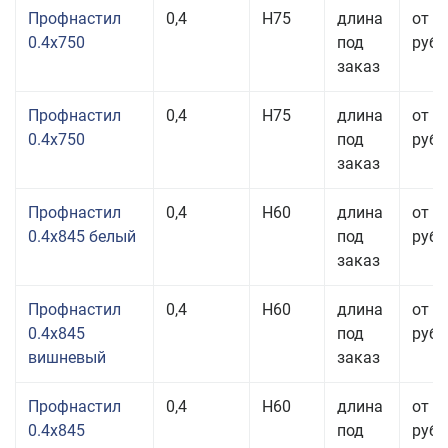
Профнастил
0,4
Н75
длина
от 2
0.4x750
под
руб.
заказ
Профнастил
0,4
Н75
длина
от 2
0.4x750
под
руб.
заказ
Профнастил
0,4
Н60
длина
от 3
0.4x845 белый
под
руб.
заказ
Профнастил
0,4
Н60
длина
от 3
0.4x845
под
руб.
вишневый
заказ
Профнастил
0,4
Н60
длина
от 3
0.4x845
под
руб.