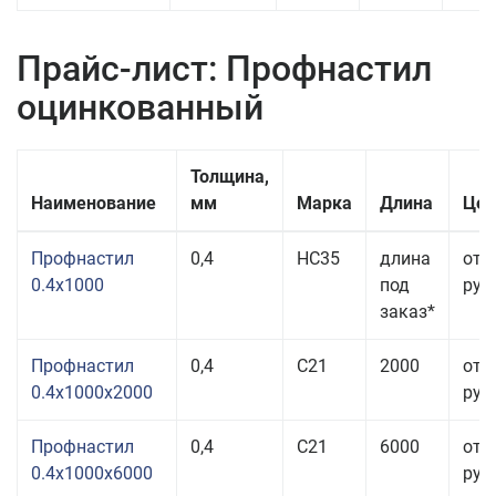
Прайс-лист: Профнастил
оцинкованный
Толщина,
Наименование
мм
Марка
Длина
Цен
Профнастил
0,4
НС35
длина
от 
0.4x1000
под
руб.
заказ*
Профнастил
0,4
С21
2000
от 
0.4x1000x2000
руб.
Профнастил
0,4
С21
6000
от 
0.4x1000x6000
руб.