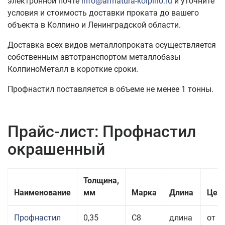
электронной почте
info@armatura-kolpino.ru
и уточните
условия и стоимость доставки проката до вашего
объекта в Колпино и Ленинградской области.
Доставка всех видов металлопроката осуществляется
собственным автотранспортом металлобазы
КолпиноМеталл в короткие сроки.
Профнастил поставляется в объеме не менее 1 тонны.
Прайс-лист: Профнастил
окрашенный
Толщина,
Наименование
мм
Марка
Длина
Цена
Профнастил
0,35
С8
длина
от 3