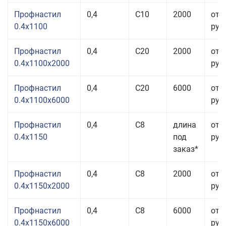
Профнастил
0,4
С10
2000
от 
0.4x1100
руб.
Профнастил
0,4
С20
2000
от 
0.4x1100x2000
руб.
Профнастил
0,4
С20
6000
от 
0.4x1100x6000
руб.
Профнастил
0,4
С8
длина
от 
0.4x1150
под
руб.
заказ*
Профнастил
0,4
С8
2000
от 
0.4x1150x2000
руб.
Профнастил
0,4
С8
6000
от 
0.4x1150x6000
руб.