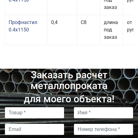
заказ
Профнастил
0,4
С8
длина
от 3
0.4x1150
под
руб.
заказ
Заказать расчет
металлопроката
для моего объекта!