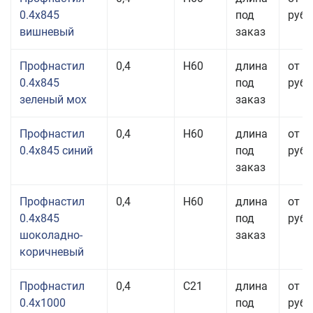
0.4x845
под
руб.
вишневый
заказ
Профнастил
0,4
Н60
длина
от 3
0.4x845
под
руб.
зеленый мох
заказ
Профнастил
0,4
Н60
длина
от 3
0.4x845 синий
под
руб.
заказ
Профнастил
0,4
Н60
длина
от 3
0.4x845
под
руб.
шоколадно-
заказ
коричневый
Профнастил
0,4
С21
длина
от 3
0.4x1000
под
руб.