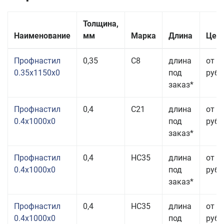
Толщина,
Наименование
мм
Марка
Длина
Цена
Профнастил
0,35
С8
длина
от 3
0.35x1150x0
под
руб.
заказ*
Профнастил
0,4
С21
длина
от 3
0.4x1000x0
под
руб.
заказ*
Профнастил
0,4
НС35
длина
от 3
0.4x1000x0
под
руб.
заказ*
Профнастил
0,4
НС35
длина
от 3
0.4x1000x0
под
руб.