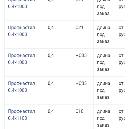
0.4x1000
под
руб.
заказ
Профнастил
0,4
С21
длина
от 3
0.4x1000
под
руб.
заказ
Профнастил
0,4
НС35
длина
от 3
0.4x1000
под
руб.
заказ
Профнастил
0,4
НС35
длина
от 3
0.4x1000
под
руб.
заказ
Профнастил
0,4
С10
длина
от 3
0.4x1100
под
руб.
заказ