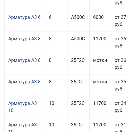
руб.
Арматура А3 6
6
А500С
6000
от 37 0
руб.
Арматура А3 8
8
А500С
11700
от 36 5
руб.
Арматура А3 8
8
25Г2С
мотки
от 36 0
руб.
Арматура А3 8
8
35ГС
мотки
от 35 0
руб.
Арматура А3
10
25Г2С
11700
от 34 5
10
руб.
Арматура А3
10
35ГС
11700
от 31 0
10
руб.