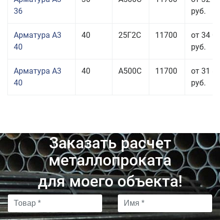
36
руб.
Арматура А3
40
25Г2С
11700
от 34 0
40
руб.
Арматура А3
40
А500С
11700
от 31 8
40
руб.
Заказать расчет
металлопроката
для моего объекта!