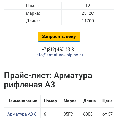
Номер:
12
Марка:
25Г2С
Длина:
11700
Запросить цену
+7 (812) 467-43-81
info@armatura-kolpino.ru
Прайс-лист: Арматура
рифленая А3
Наименование
Номер
Марка
Длина
Цена з
Арматура А3 6
6
35ГС
6000
от 37 5