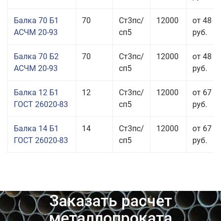
Балка 70 Б1
70
Ст3пс/
12000
от 48 8
АСЧМ 20-93
сп5
руб.
Балка 70 Б2
70
Ст3пс/
12000
от 48 9
АСЧМ 20-93
сп5
руб.
Балка 12 Б1
12
Ст3пс/
12000
от 67 4
ГОСТ 26020-83
сп5
руб.
Балка 14 Б1
14
Ст3пс/
12000
от 67 9
ГОСТ 26020-83
сп5
руб.
Заказать расчет
металлопроката