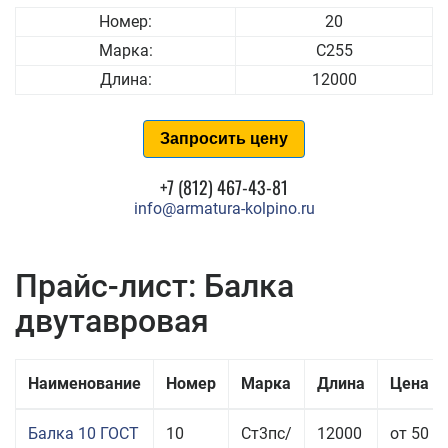
Номер:
20
Марка:
С255
Длина:
12000
Запросить цену
+7 (812) 467-43-81
info@armatura-kolpino.ru
Прайс-лист: Балка
двутавровая
Наименование
Номер
Марка
Длина
Цена з
Балка 10 ГОСТ
10
Ст3пс/
12000
от 50 4