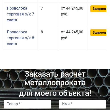
Проволока
7
от 44 245,00
Запросит
торговая о/к 7
руб.
светл
Проволока
8
от 44 245,00
Запросит
торговая о/к 8
руб.
светл
Заказать расчет
металлопроката
для моего объекта!