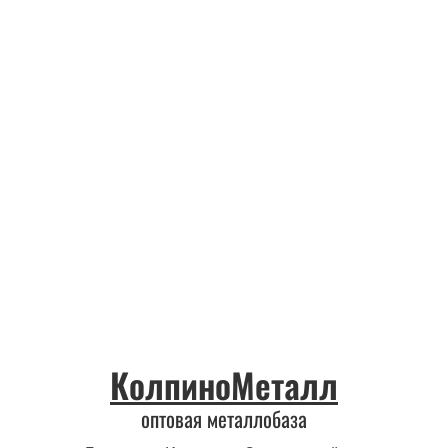
КолпиноМеталл
оптовая металлобаза