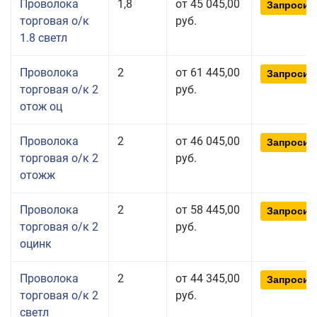
Проволока
1,8
от 45 045,00
Запросит
торговая о/к
руб.
1.8 светл
Проволока
2
от 61 445,00
Запросит
торговая о/к 2
руб.
отож оц
Проволока
2
от 46 045,00
Запросит
торговая о/к 2
руб.
отожж
Проволока
2
от 58 445,00
Запросит
торговая о/к 2
руб.
оцинк
Проволока
2
от 44 345,00
Запросит
торговая о/к 2
руб.
светл