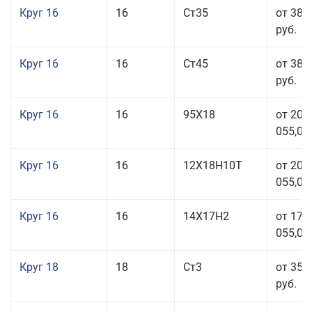
Круг 16
16
Ст35
от 38 
руб.
Круг 16
16
Ст45
от 38 
руб.
Круг 16
16
95Х18
от 208
055,00
Круг 16
16
12Х18Н10Т
от 209
055,00
Круг 16
16
14Х17Н2
от 175
055,00
Круг 18
18
Ст3
от 35 
руб.