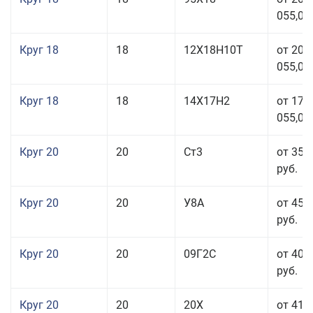
055,00
Круг 18
18
12Х18Н10Т
от 209
055,00
Круг 18
18
14Х17Н2
от 175
055,00
Круг 20
20
Ст3
от 35 
руб.
Круг 20
20
У8А
от 45 
руб.
Круг 20
20
09Г2С
от 40 
руб.
Круг 20
20
20Х
от 41 