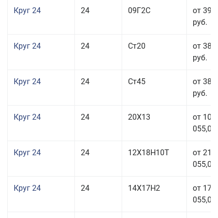
Круг 24
24
09Г2С
от 39 
руб.
Круг 24
24
Ст20
от 38 
руб.
Круг 24
24
Ст45
от 38 
руб.
Круг 24
24
20Х13
от 103
055,00
Круг 24
24
12Х18Н10Т
от 211
055,00
Круг 24
24
14Х17Н2
от 178
055,00