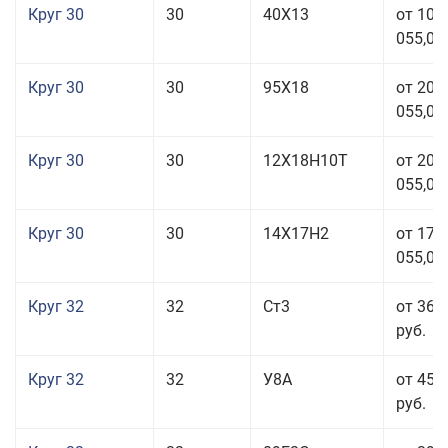
Круг 30
30
40Х13
от 101
055,00
Круг 30
30
95Х18
от 208
055,00
Круг 30
30
12Х18Н10Т
от 208
055,00
Круг 30
30
14Х17Н2
от 177
055,00
Круг 32
32
Ст3
от 36 
руб.
Круг 32
32
У8А
от 45 
руб.