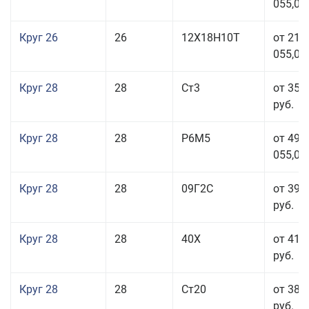
055,00
Круг 26
26
12Х18Н10Т
от 210
055,00
Круг 28
28
Ст3
от 35 
руб.
Круг 28
28
Р6М5
от 499
055,00
Круг 28
28
09Г2С
от 39 
руб.
Круг 28
28
40Х
от 41 
руб.
Круг 28
28
Ст20
от 38 
руб.