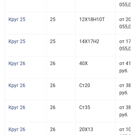
055,00
Круг 25
25
12Х18Н10Т
от 208
055,00
Круг 25
25
14Х17Н2
от 179
055,00
Круг 26
26
40Х
от 41 
руб.
Круг 26
26
Ст20
от 38 
руб.
Круг 26
26
Ст35
от 38 
руб.
Круг 26
26
20Х13
от 103