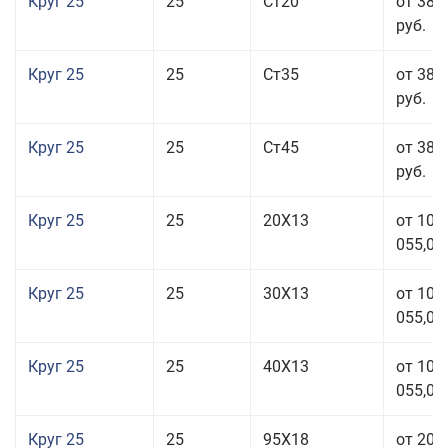
Круг 25
25
Ст20
от 38 
руб.
Круг 25
25
Ст35
от 38 
руб.
Круг 25
25
Ст45
от 38 
руб.
Круг 25
25
20Х13
от 103
055,00
Круг 25
25
30Х13
от 103
055,00
Круг 25
25
40Х13
от 103
055,00
Круг 25
25
95Х18
от 208