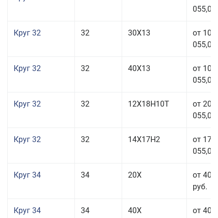
055,00
Круг 32
32
30Х13
от 101
055,00
Круг 32
32
40Х13
от 101
055,00
Круг 32
32
12Х18Н10Т
от 208
055,00
Круг 32
32
14Х17Н2
от 177
055,00
Круг 34
34
20Х
от 40 
руб.
Круг 34
34
40Х
от 40 