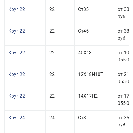
Круг 22
22
Ст35
от 38 
руб.
Круг 22
22
Ст45
от 38 
руб.
Круг 22
22
40Х13
от 103
055,00
Круг 22
22
12Х18Н10Т
от 210
055,00
Круг 22
22
14Х17Н2
от 175
055,00
Круг 24
24
Ст3
от 35 
руб.