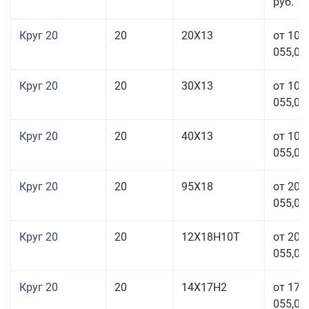
руб.
Круг 20
20
20Х13
от 103
055,00
Круг 20
20
30Х13
от 103
055,00
Круг 20
20
40Х13
от 103
055,00
Круг 20
20
95Х18
от 208
055,00
Круг 20
20
12Х18Н10Т
от 209
055,00
Круг 20
20
14Х17Н2
от 175
055,00