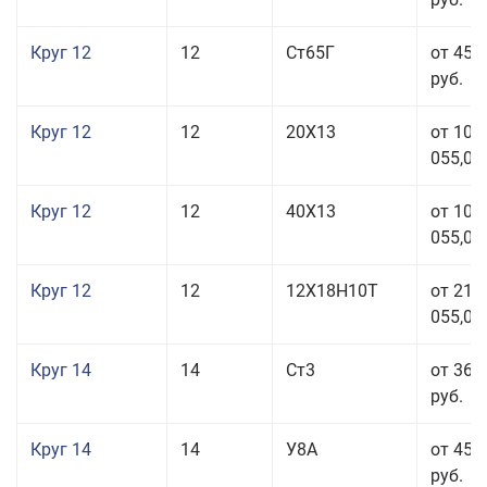
Круг 12
12
Ст65Г
от 45 
руб.
Круг 12
12
20Х13
от 103
055,00
Круг 12
12
40Х13
от 103
055,00
Круг 12
12
12Х18Н10Т
от 212
055,00
Круг 14
14
Ст3
от 36 
руб.
Круг 14
14
У8А
от 45 
руб.