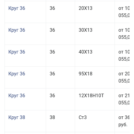
Круг 36
36
20Х13
от 101
055,00
Круг 36
36
30Х13
от 101
055,00
Круг 36
36
40Х13
от 101
055,00
Круг 36
36
95Х18
от 208
055,00
Круг 36
36
12Х18Н10Т
от 210
055,00
Круг 38
38
Ст3
от 36 
руб.