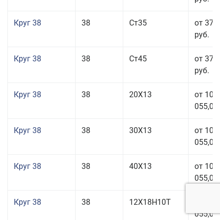
Круг 38
38
Ст35
от 37 
руб.
Круг 38
38
Ст45
от 37 
руб.
Круг 38
38
20Х13
от 101
055,00
Круг 38
38
30Х13
от 101
055,00
Круг 38
38
40Х13
от 101
055,00
Круг 38
38
12Х18Н10Т
от 209
055,00