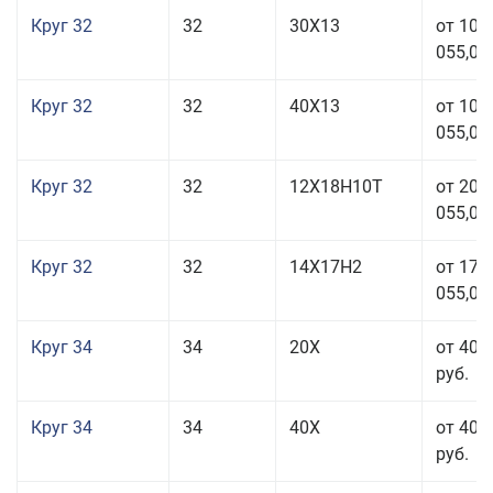
Круг 32
32
30Х13
от 101
055,00
Круг 32
32
40Х13
от 101
055,00
Круг 32
32
12Х18Н10Т
от 208
055,00
Круг 32
32
14Х17Н2
от 177
055,00
Круг 34
34
20Х
от 40 
руб.
Круг 34
34
40Х
от 40 
руб.