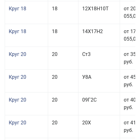
Круг 18
18
12Х18Н10Т
от 209
055,00
Круг 18
18
14Х17Н2
от 175
055,00
Круг 20
20
Ст3
от 35 
руб.
Круг 20
20
У8А
от 45 
руб.
Круг 20
20
09Г2С
от 40 
руб.
Круг 20
20
20Х
от 41 
руб.