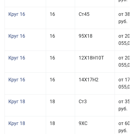
Круг 16
16
Ст45
от 38 
руб.
Круг 16
16
95Х18
от 208
055,00
Круг 16
16
12Х18Н10Т
от 209
055,00
Круг 16
16
14Х17Н2
от 175
055,00
Круг 18
18
Ст3
от 35 
руб.
Круг 18
18
9ХС
от 60 
руб.