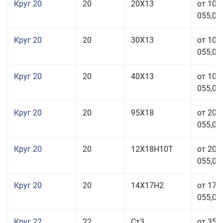
Круг 20
20
20Х13
от 103
055,00
Круг 20
20
30Х13
от 103
055,00
Круг 20
20
40Х13
от 103
055,00
Круг 20
20
95Х18
от 208
055,00
Круг 20
20
12Х18Н10Т
от 209
055,00
Круг 20
20
14Х17Н2
от 175
055,00
Круг 22
22
Ст3
от 35 