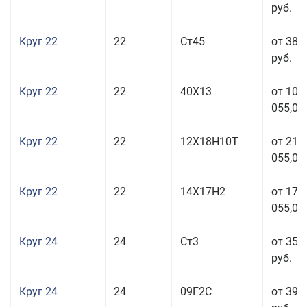
руб.
Круг 22
22
Ст45
от 38 
руб.
Круг 22
22
40Х13
от 103
055,00
Круг 22
22
12Х18Н10Т
от 210
055,00
Круг 22
22
14Х17Н2
от 175
055,00
Круг 24
24
Ст3
от 35 
руб.
Круг 24
24
09Г2С
от 39 