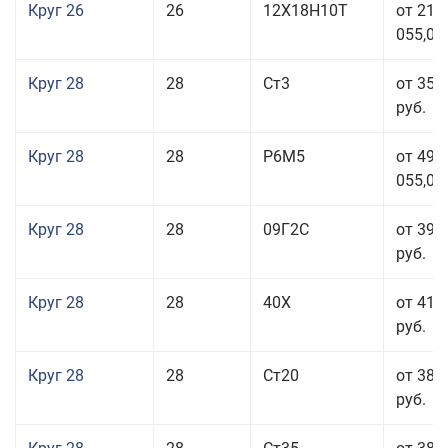
Круг 26
26
12Х18Н10Т
от 210
055,00
Круг 28
28
Ст3
от 35 
руб.
Круг 28
28
Р6М5
от 499
055,00
Круг 28
28
09Г2С
от 39 
руб.
Круг 28
28
40Х
от 41 
руб.
Круг 28
28
Ст20
от 38 
руб.