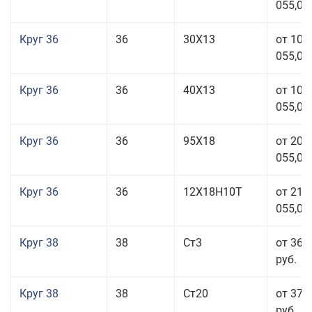
055,00
Круг 36
36
30Х13
от 101
055,00
Круг 36
36
40Х13
от 101
055,00
Круг 36
36
95Х18
от 208
055,00
Круг 36
36
12Х18Н10Т
от 210
055,00
Круг 38
38
Ст3
от 36 
руб.
Круг 38
38
Ст20
от 37 
руб.