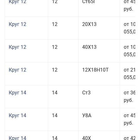
Круг 12
12
Ст65Г
от 45 
руб.
Круг 12
12
20Х13
от 103
055,00
Круг 12
12
40Х13
от 103
055,00
Круг 12
12
12Х18Н10Т
от 212
055,00
Круг 14
14
Ст3
от 36 
руб.
Круг 14
14
У8А
от 45 
руб.
Круг 14
14
40Х
от 42 