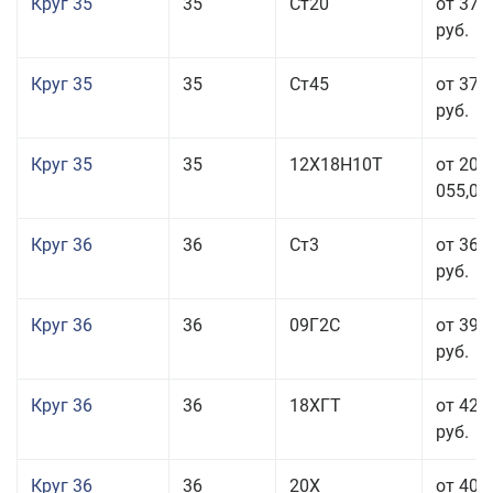
Круг 35
35
Ст20
от 37 
руб.
Круг 35
35
Ст45
от 37 
руб.
Круг 35
35
12Х18Н10Т
от 208
055,00
Круг 36
36
Ст3
от 36 
руб.
Круг 36
36
09Г2С
от 39 
руб.
Круг 36
36
18ХГТ
от 42 
руб.
Круг 36
36
20Х
от 40 