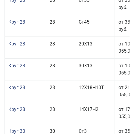
Круг 28
28
Ст35
от 38 
руб.
Круг 28
28
Ст45
от 38 
руб.
Круг 28
28
20Х13
от 103
055,00
Круг 28
28
30Х13
от 103
055,00
Круг 28
28
12Х18Н10Т
от 210
055,00
Круг 28
28
14Х17Н2
от 179
055,00
Круг 30
30
Ст3
от 35 