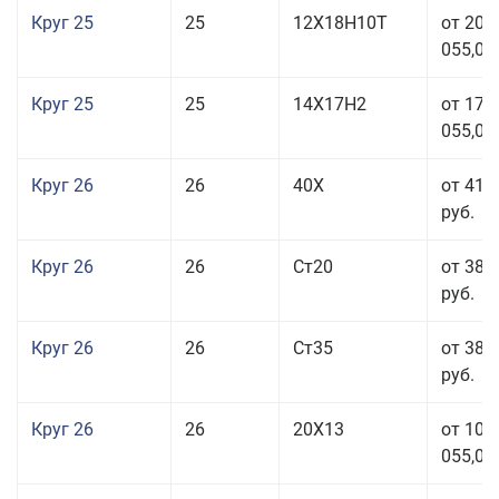
Круг 25
25
12Х18Н10Т
от 208
055,00
Круг 25
25
14Х17Н2
от 179
055,00
Круг 26
26
40Х
от 41 
руб.
Круг 26
26
Ст20
от 38 
руб.
Круг 26
26
Ст35
от 38 
руб.
Круг 26
26
20Х13
от 103
055,00