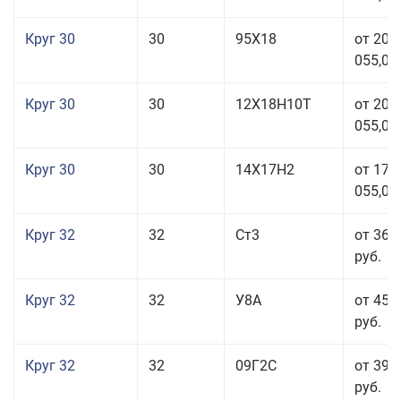
Круг 30
30
95Х18
от 208
055,00
Круг 30
30
12Х18Н10Т
от 208
055,00
Круг 30
30
14Х17Н2
от 177
055,00
Круг 32
32
Ст3
от 36 
руб.
Круг 32
32
У8А
от 45 
руб.
Круг 32
32
09Г2С
от 39 
руб.