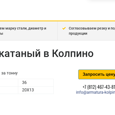
ем марку стали, диаметр и
Согласовываем резку и по
ры
продукции
екатаный в Колпино
за тонну
Запросить цен
36
+7 (812) 467-43-8
20Х13
info@armatura-kolpin