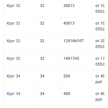
Круг 32
32
30Х13
от 101
055,00
Круг 32
32
40Х13
от 101
055,00
Круг 32
32
12Х18Н10Т
от 208
055,00
Круг 32
32
14Х17Н2
от 177
055,00
Круг 34
34
20Х
от 40 
руб.
Круг 34
34
40Х
от 40 
руб.