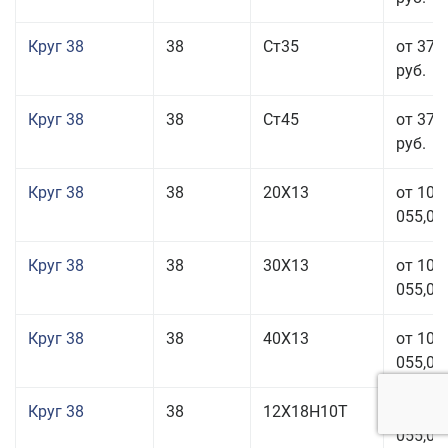
Круг 38
38
Ст35
от 37 
руб.
Круг 38
38
Ст45
от 37 
руб.
Круг 38
38
20Х13
от 101
055,00
Круг 38
38
30Х13
от 101
055,00
Круг 38
38
40Х13
от 101
055,00
Круг 38
38
12Х18Н10Т
от 209
055,00