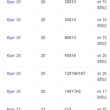
Круг 20
20
20Х13
от 103
055,00
Круг 20
20
30Х13
от 103
055,00
Круг 20
20
40Х13
от 103
055,00
Круг 20
20
95Х18
от 208
055,00
Круг 20
20
12Х18Н10Т
от 209
055,00
Круг 20
20
14Х17Н2
от 175
055,00
Круг 22
22
Ст3
от 35 