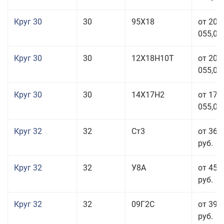
Круг 30
30
95Х18
от 208
055,00
Круг 30
30
12Х18Н10Т
от 208
055,00
Круг 30
30
14Х17Н2
от 177
055,00
Круг 32
32
Ст3
от 36 
руб.
Круг 32
32
У8А
от 45 
руб.
Круг 32
32
09Г2С
от 39 
руб.