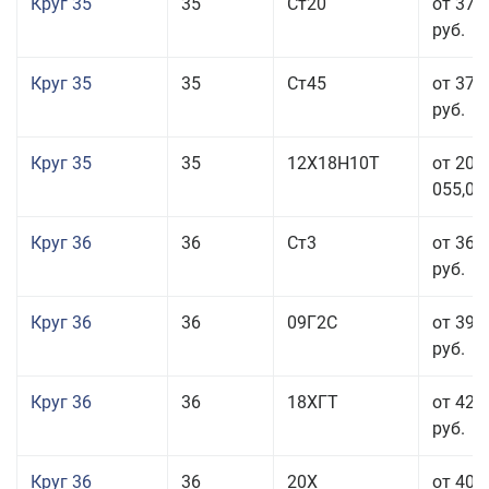
Круг 35
35
Ст20
от 37 
руб.
Круг 35
35
Ст45
от 37 
руб.
Круг 35
35
12Х18Н10Т
от 208
055,00
Круг 36
36
Ст3
от 36 
руб.
Круг 36
36
09Г2С
от 39 
руб.
Круг 36
36
18ХГТ
от 42 
руб.
Круг 36
36
20Х
от 40 