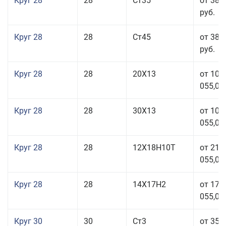
Круг 28
28
Ст35
от 38 
руб.
Круг 28
28
Ст45
от 38 
руб.
Круг 28
28
20Х13
от 103
055,00
Круг 28
28
30Х13
от 103
055,00
Круг 28
28
12Х18Н10Т
от 210
055,00
Круг 28
28
14Х17Н2
от 179
055,00
Круг 30
30
Ст3
от 35 