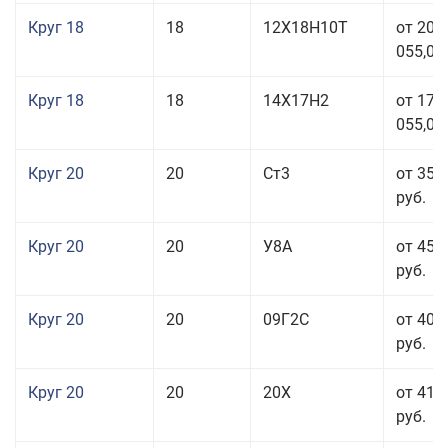
Круг 18
18
12Х18Н10Т
от 209
055,00
Круг 18
18
14Х17Н2
от 175
055,00
Круг 20
20
Ст3
от 35 
руб.
Круг 20
20
У8А
от 45 
руб.
Круг 20
20
09Г2С
от 40 
руб.
Круг 20
20
20Х
от 41 
руб.