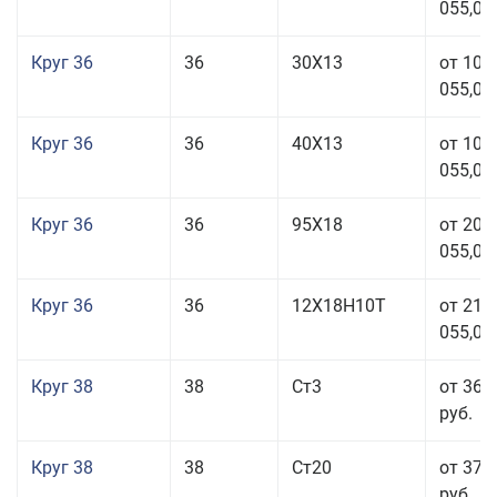
055,00
Круг 36
36
30Х13
от 101
055,00
Круг 36
36
40Х13
от 101
055,00
Круг 36
36
95Х18
от 208
055,00
Круг 36
36
12Х18Н10Т
от 210
055,00
Круг 38
38
Ст3
от 36 
руб.
Круг 38
38
Ст20
от 37 
руб.