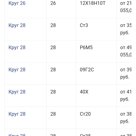
Круг 26
26
12Х18Н10Т
от 210
055,00
Круг 28
28
Ст3
от 35 
руб.
Круг 28
28
Р6М5
от 499
055,00
Круг 28
28
09Г2С
от 39 
руб.
Круг 28
28
40Х
от 41 
руб.
Круг 28
28
Ст20
от 38 
руб.