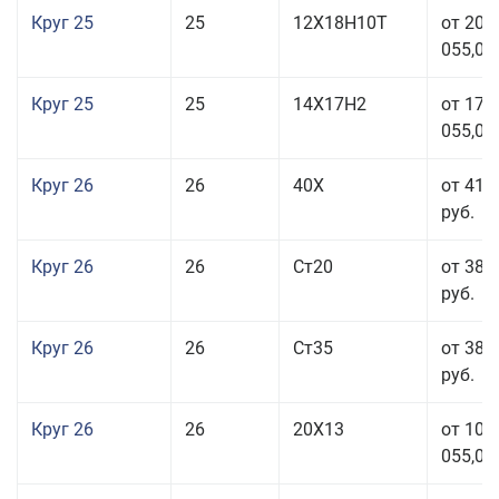
Круг 25
25
12Х18Н10Т
от 208
055,00
Круг 25
25
14Х17Н2
от 179
055,00
Круг 26
26
40Х
от 41 
руб.
Круг 26
26
Ст20
от 38 
руб.
Круг 26
26
Ст35
от 38 
руб.
Круг 26
26
20Х13
от 103
055,00