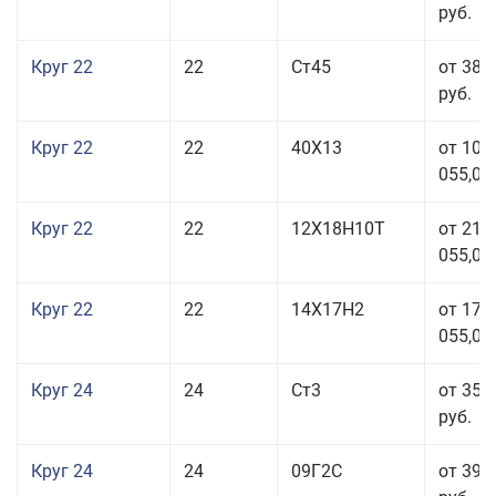
руб.
Круг 22
22
Ст45
от 38 
руб.
Круг 22
22
40Х13
от 103
055,00
Круг 22
22
12Х18Н10Т
от 210
055,00
Круг 22
22
14Х17Н2
от 175
055,00
Круг 24
24
Ст3
от 35 
руб.
Круг 24
24
09Г2С
от 39 