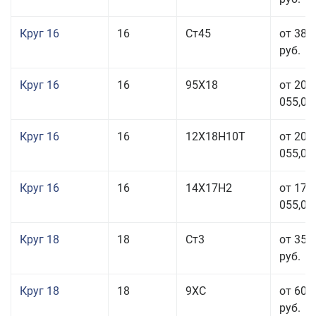
Круг 16
16
Ст45
от 38 
руб.
Круг 16
16
95Х18
от 208
055,00
Круг 16
16
12Х18Н10Т
от 209
055,00
Круг 16
16
14Х17Н2
от 175
055,00
Круг 18
18
Ст3
от 35 
руб.
Круг 18
18
9ХС
от 60 
руб.