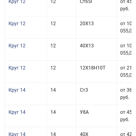
Круг 12
12
Ст65Г
от 45 
руб.
Круг 12
12
20Х13
от 103
055,00
Круг 12
12
40Х13
от 103
055,00
Круг 12
12
12Х18Н10Т
от 212
055,00
Круг 14
14
Ст3
от 36 
руб.
Круг 14
14
У8А
от 45 
руб.
Круг 14
14
40Х
от 42 