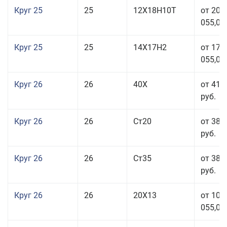
Круг 25
25
12Х18Н10Т
от 208
055,00
Круг 25
25
14Х17Н2
от 179
055,00
Круг 26
26
40Х
от 41 
руб.
Круг 26
26
Ст20
от 38 
руб.
Круг 26
26
Ст35
от 38 
руб.
Круг 26
26
20Х13
от 103
055,00