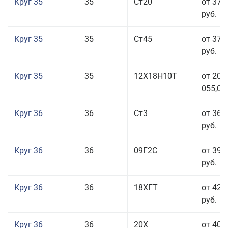
Круг 35
35
Ст20
от 37 
руб.
Круг 35
35
Ст45
от 37 
руб.
Круг 35
35
12Х18Н10Т
от 208
055,00
Круг 36
36
Ст3
от 36 
руб.
Круг 36
36
09Г2С
от 39 
руб.
Круг 36
36
18ХГТ
от 42 
руб.
Круг 36
36
20Х
от 40 