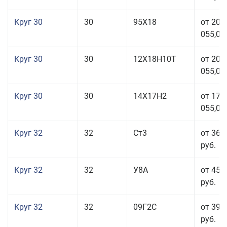
Круг 30
30
95Х18
от 208
055,00
Круг 30
30
12Х18Н10Т
от 208
055,00
Круг 30
30
14Х17Н2
от 177
055,00
Круг 32
32
Ст3
от 36 
руб.
Круг 32
32
У8А
от 45 
руб.
Круг 32
32
09Г2С
от 39 
руб.