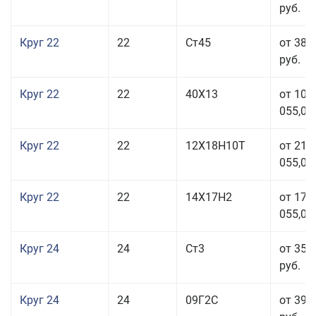
руб.
Круг 22
22
Ст45
от 38 
руб.
Круг 22
22
40Х13
от 103
055,00
Круг 22
22
12Х18Н10Т
от 210
055,00
Круг 22
22
14Х17Н2
от 175
055,00
Круг 24
24
Ст3
от 35 
руб.
Круг 24
24
09Г2С
от 39 