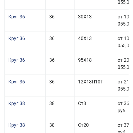
055,00
Круг 36
36
30Х13
от 101
055,00
Круг 36
36
40Х13
от 101
055,00
Круг 36
36
95Х18
от 208
055,00
Круг 36
36
12Х18Н10Т
от 210
055,00
Круг 38
38
Ст3
от 36 
руб.
Круг 38
38
Ст20
от 37 
руб.