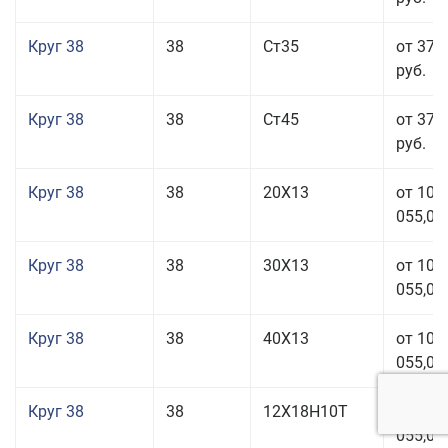
Круг 38
38
Ст35
от 37 
руб.
Круг 38
38
Ст45
от 37 
руб.
Круг 38
38
20Х13
от 101
055,00
Круг 38
38
30Х13
от 101
055,00
Круг 38
38
40Х13
от 101
055,00
Круг 38
38
12Х18Н10Т
от 209
055,00