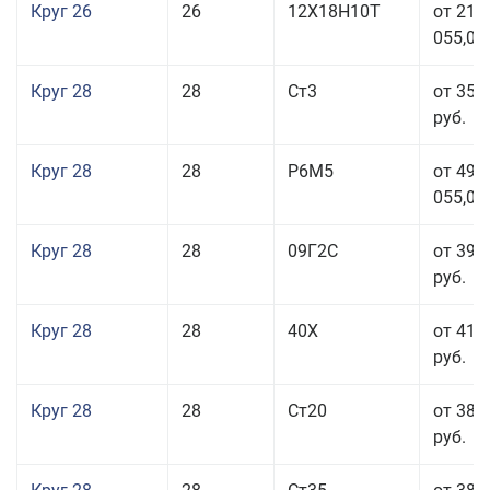
Круг 26
26
12Х18Н10Т
от 210
055,00
Круг 28
28
Ст3
от 35 
руб.
Круг 28
28
Р6М5
от 499
055,00
Круг 28
28
09Г2С
от 39 
руб.
Круг 28
28
40Х
от 41 
руб.
Круг 28
28
Ст20
от 38 
руб.