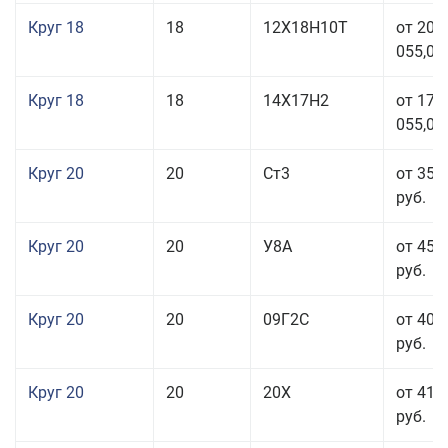
Круг 18
18
12Х18Н10Т
от 209
055,00
Круг 18
18
14Х17Н2
от 175
055,00
Круг 20
20
Ст3
от 35 
руб.
Круг 20
20
У8А
от 45 
руб.
Круг 20
20
09Г2С
от 40 
руб.
Круг 20
20
20Х
от 41 
руб.