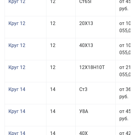
Круг 12
12
Ст65Г
от 45 
руб.
Круг 12
12
20Х13
от 103
055,00
Круг 12
12
40Х13
от 103
055,00
Круг 12
12
12Х18Н10Т
от 212
055,00
Круг 14
14
Ст3
от 36 
руб.
Круг 14
14
У8А
от 45 
руб.
Круг 14
14
40Х
от 42 