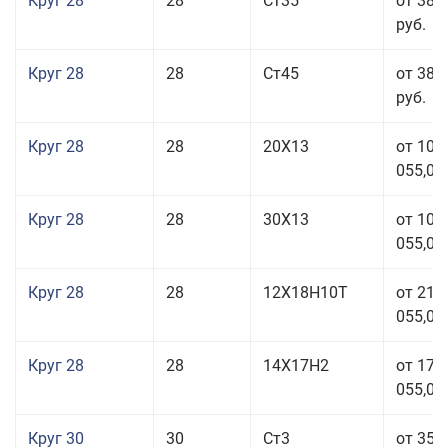
Круг 28
28
Ст35
от 38 
руб.
Круг 28
28
Ст45
от 38 
руб.
Круг 28
28
20Х13
от 103
055,00
Круг 28
28
30Х13
от 103
055,00
Круг 28
28
12Х18Н10Т
от 210
055,00
Круг 28
28
14Х17Н2
от 179
055,00
Круг 30
30
Ст3
от 35 