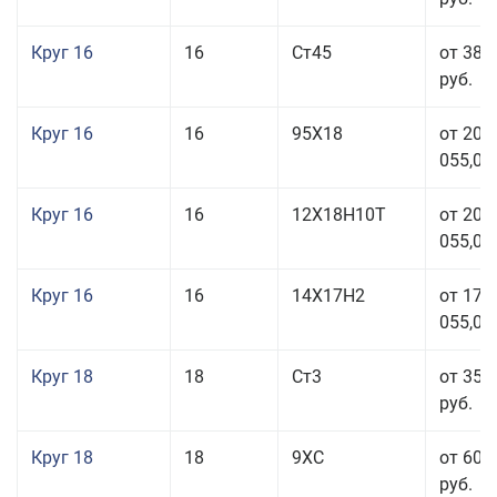
Круг 16
16
Ст45
от 38 
руб.
Круг 16
16
95Х18
от 208
055,00
Круг 16
16
12Х18Н10Т
от 209
055,00
Круг 16
16
14Х17Н2
от 175
055,00
Круг 18
18
Ст3
от 35 
руб.
Круг 18
18
9ХС
от 60 
руб.