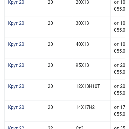
Круг 20
20
20Х13
от 103
055,00
Круг 20
20
30Х13
от 103
055,00
Круг 20
20
40Х13
от 103
055,00
Круг 20
20
95Х18
от 208
055,00
Круг 20
20
12Х18Н10Т
от 209
055,00
Круг 20
20
14Х17Н2
от 175
055,00
Круг 22
22
Ст3
от 35 