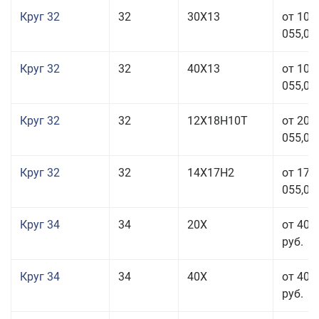
Круг 32
32
30Х13
от 101
055,00
Круг 32
32
40Х13
от 101
055,00
Круг 32
32
12Х18Н10Т
от 208
055,00
Круг 32
32
14Х17Н2
от 177
055,00
Круг 34
34
20Х
от 40 
руб.
Круг 34
34
40Х
от 40 
руб.