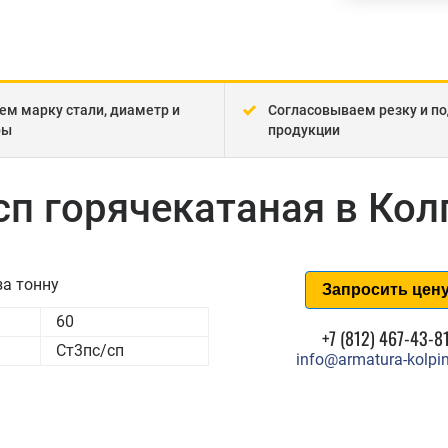
ем марку стали, диаметр и
Согласовываем резку и по
ры
продукции
сп горячекатаная в Кол
а тонну
Запросить цен
60
+7 (812) 467-43-8
Ст3пс/сп
info@armatura-kolpin