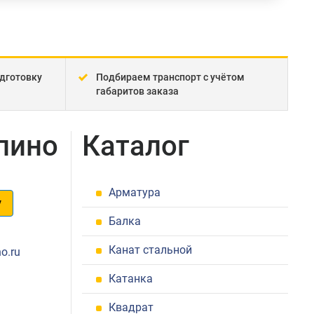
дготовку
Подбираем транспорт с учётом
габаритов заказа
пино
Каталог
Арматура
у
Балка
1
Канат стальной
o.ru
Катанка
Квадрат