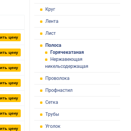
Круг
Лента
Лист
ить цену
Полоса
Горячекатаная
ить цену
Нержавеющая
никельсодержащая
ить цену
Проволока
ить цену
Профнастил
ить цену
Сетка
ить цену
Трубы
Уголок
ить цену