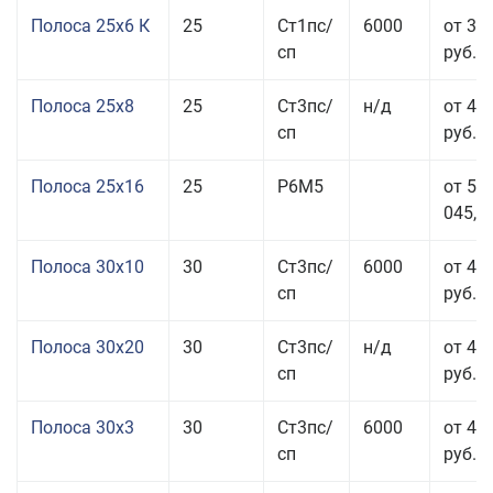
Полоса 25x6 К
25
Ст1пс/
6000
от 35
сп
руб.
Полоса 25x8
25
Ст3пс/
н/д
от 43
сп
руб.
Полоса 25x16
25
Р6М5
от 50
045,00
Полоса 30x10
30
Ст3пс/
6000
от 45
сп
руб.
Полоса 30x20
30
Ст3пс/
н/д
от 46
сп
руб.
Полоса 30x3
30
Ст3пс/
6000
от 46
сп
руб.