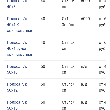
Полоса г/к
40
Ст3пс/
6000
от 43
40x8
сп
руб.
Полоса г/к
40
Ст1-
6000
от 68
40x4 К
3пс/сп
руб.
оцинкованная
Полоса г/к
40
Ст3пс/
от 69
40x4 рулон
сп
руб.
оцинкованная
Полоса г/к
50
Ст3пс/
н/д
от 44
50x10
сп
руб.
Полоса г/к
50
Ст3пс/
н/д
от 43
50x12
сп
руб.
Полоса г/к
50
Ст3пс/
н/д
от 49
50x16
сп
руб.