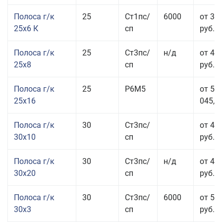
Полоса г/к
25
Ст1пс/
6000
от 35
25x6 К
сп
руб.
Полоса г/к
25
Ст3пс/
н/д
от 44
25x8
сп
руб.
Полоса г/к
25
Р6М5
от 50
25x16
045,00
Полоса г/к
30
Ст3пс/
от 46
30x10
сп
руб.
Полоса г/к
30
Ст3пс/
н/д
от 44
30x20
сп
руб.
Полоса г/к
30
Ст3пс/
6000
от 50
30x3
сп
руб.