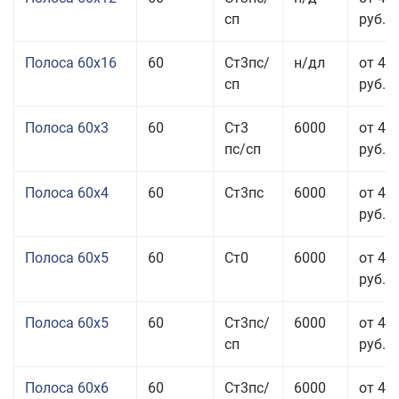
сп
руб.
Полоса 60x16
60
Ст3пс/
н/дл
от 48
сп
руб.
Полоса 60x3
60
Ст3
6000
от 46
пс/сп
руб.
Полоса 60x4
60
Ст3пс
6000
от 45
руб.
Полоса 60x5
60
Ст0
6000
от 43
руб.
Полоса 60x5
60
Ст3пс/
6000
от 43
сп
руб.
Полоса 60x6
60
Ст3пс/
6000
от 42