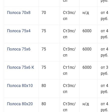
сп
руб.
Полоса 70x8
70
Ст3пс/
н/д
от 43
сп
руб.
Полоса 75x4
75
Ст3пс/
6000
от 41
сп
руб.
Полоса 75x6
75
Ст3пс/
6000
от 42
сп
руб.
Полоса 75x6 К
75
Ст1пс/
6000
от 35
сп
руб.
Полоса 80x10
80
Ст3пс/
от 42
сп
руб.
Полоса 80x20
80
Ст3пс/
н/д
от 49
сп
руб.