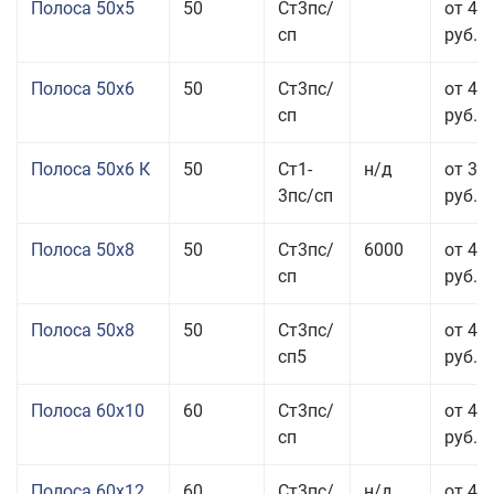
Полоса 50x5
50
Ст3пс/
от 43
сп
руб.
Полоса 50x6
50
Ст3пс/
от 43
сп
руб.
Полоса 50x6 К
50
Ст1-
н/д
от 35
3пс/сп
руб.
Полоса 50x8
50
Ст3пс/
6000
от 43
сп
руб.
Полоса 50x8
50
Ст3пс/
от 43
сп5
руб.
Полоса 60x10
60
Ст3пс/
от 42
сп
руб.
Полоса 60x12
60
Ст3пс/
н/д
от 46