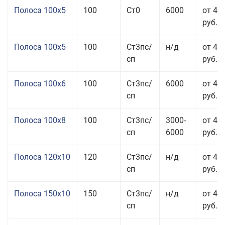
Полоса 100x5
100
Ст0
6000
от 46
руб.
Полоса 100x5
100
Ст3пс/
н/д
от 46
сп
руб.
Полоса 100x6
100
Ст3пс/
6000
от 46
сп
руб.
Полоса 100x8
100
Ст3пс/
3000-
от 42
сп
6000
руб.
Полоса 120x10
120
Ст3пс/
н/д
от 43
сп
руб.
Полоса 150x10
150
Ст3пс/
н/д
от 43
сп
руб.