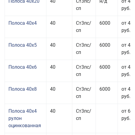
Полоса 40x20
40
Ст3пс/
н/д
от 47
сп
руб.
Полоса 40x4
40
Ст3пс/
6000
от 43
сп
руб.
Полоса 40x5
40
Ст3пс/
6000
от 43
сп
руб.
Полоса 40x6
40
Ст3пс/
6000
от 43
сп
руб.
Полоса 40x8
40
Ст3пс/
6000
от 43
сп
руб.
Полоса 40x4
40
Ст3пс/
от 69
рулон
сп
руб.
оцинкованная