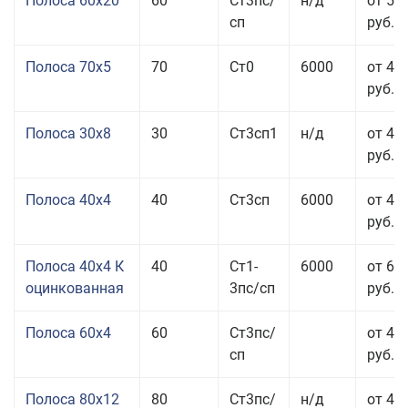
Полоса 60x20
60
Ст3пс/
н/д
от 53
сп
руб.
Полоса 70x5
70
Ст0
6000
от 45
руб.
Полоса 30x8
30
Ст3сп1
н/д
от 44
руб.
Полоса 40x4
40
Ст3сп
6000
от 43
руб.
Полоса 40x4 К
40
Ст1-
6000
от 68
оцинкованная
3пс/сп
руб.
Полоса 60x4
60
Ст3пс/
от 43
сп
руб.
Полоса 80x12
80
Ст3пс/
н/д
от 46