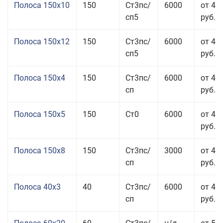
Полоса 150x10
150
Ст3пс/
6000
от 43
сп5
руб.
Полоса 150x12
150
Ст3пс/
6000
от 45
сп5
руб.
Полоса 150x4
150
Ст3пс/
6000
от 46
сп
руб.
Полоса 150x5
150
Ст0
6000
от 46
руб.
Полоса 150x8
150
Ст3пс/
3000
от 42
сп
руб.
Полоса 40x3
40
Ст3пс/
6000
от 46
сп
руб.