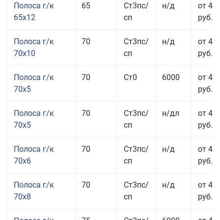
Полоса г/к
65
Ст3пс/
н/д
от 42
65x12
сп
руб.
Полоса г/к
70
Ст3пс/
н/д
от 42
70x10
сп
руб.
Полоса г/к
70
Ст0
6000
от 44
70x5
руб.
Полоса г/к
70
Ст3пс/
н/дл
от 44
70x5
сп
руб.
Полоса г/к
70
Ст3пс/
н/д
от 43
70x6
сп
руб.
Полоса г/к
70
Ст3пс/
н/д
от 43
70x8
сп
руб.