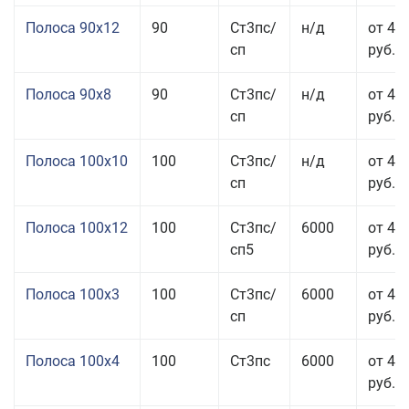
Полоса 90x12
90
Ст3пс/
н/д
от 42
сп
руб.
Полоса 90x8
90
Ст3пс/
н/д
от 42
сп
руб.
Полоса 100x10
100
Ст3пс/
н/д
от 41
сп
руб.
Полоса 100x12
100
Ст3пс/
6000
от 45
сп5
руб.
Полоса 100x3
100
Ст3пс/
6000
от 46
сп
руб.
Полоса 100x4
100
Ст3пс
6000
от 46
руб.