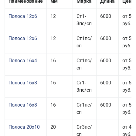
Наименование
мм
Марка
Длина
Цена 
Полоса 12x6
12
Ст1-
6000
от 53
3пс/сп
руб.
Полоса 12x6
12
Ст1пс/
6000
от 53
сп
руб.
Полоса 16x4
16
Ст1пс/
6000
от 53
сп
руб.
Полоса 16x8
16
Ст1-
6000
от 55
3пс/сп
руб.
Полоса 16x8
16
Ст1пс/
6000
от 55
сп
руб.
Полоса 20x10
20
Ст3пс/
от 44
сп
руб.