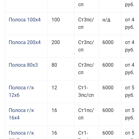
сп
руб.
Полоса 100x4
100
Ст3пс/
н/д
от 44
сп
руб.
Полоса 200x4
200
Ст3пс/
6000
от 48
сп
руб.
Полоса 80x3
80
Ст3пс/
6000
от 47
сп
руб.
Полоса г/к
12
Ст1-
6000
от 52
12x6
3пс/сп
руб.
Полоса г/к
16
Ст1пс/
6000
от 53
16x4
сп
руб.
Полоса г/к
16
Ст1-
6000
от 57