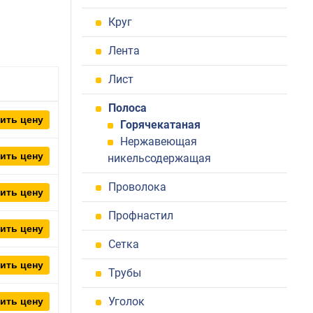
Круг
Лента
Лист
Полоса
ить цену
Горячекатаная
Нержавеющая
ить цену
никельсодержащая
Проволока
ить цену
Профнастил
ить цену
Сетка
ить цену
Трубы
Уголок
ить цену