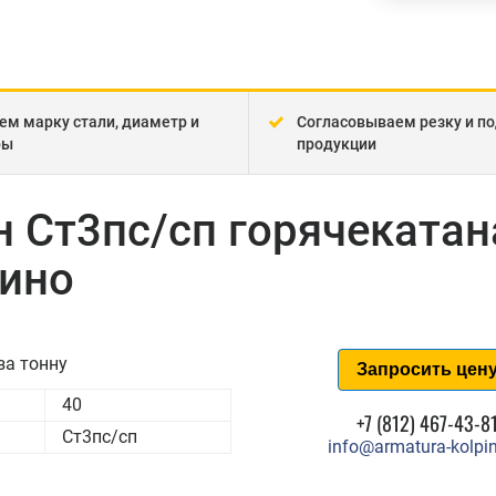
ем марку стали, диаметр и
Согласовываем резку и по
ры
продукции
н Ст3пс/сп горячекатан
пино
за тонну
Запросить цен
40
+7 (812) 467-43-8
Ст3пс/сп
info@armatura-kolpin