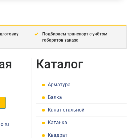
дготовку
Подбираем транспорт с учётом
габаритов заказа
ая
Каталог
Арматура
Балка
у
Канат стальной
1
Катанка
o.ru
Квадрат