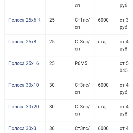
сп
руб.
Полоса 25x6 К
25
Ст1пс/
6000
от 35
сп
руб.
Полоса 25x8
25
Ст3пс/
н/д
от 43
сп
руб.
Полоса 25x16
25
Р6М5
от 50
045,00
Полоса 30x10
30
Ст3пс/
6000
от 45
сп
руб.
Полоса 30x20
30
Ст3пс/
н/д
от 46
сп
руб.
Полоса 30x3
30
Ст3пс/
6000
от 46