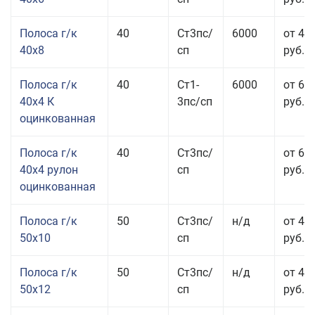
Полоса г/к
40
Ст3пс/
6000
от 43
40x8
сп
руб.
Полоса г/к
40
Ст1-
6000
от 68
40x4 К
3пс/сп
руб.
оцинкованная
Полоса г/к
40
Ст3пс/
от 69
40x4 рулон
сп
руб.
оцинкованная
Полоса г/к
50
Ст3пс/
н/д
от 44
50x10
сп
руб.
Полоса г/к
50
Ст3пс/
н/д
от 43
50x12
сп
руб.