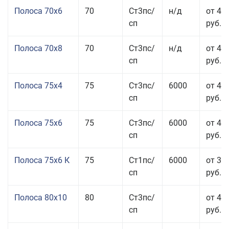
Полоса 70x6
70
Ст3пс/
н/д
от 42
сп
руб.
Полоса 70x8
70
Ст3пс/
н/д
от 43
сп
руб.
Полоса 75x4
75
Ст3пс/
6000
от 41
сп
руб.
Полоса 75x6
75
Ст3пс/
6000
от 42
сп
руб.
Полоса 75x6 К
75
Ст1пс/
6000
от 35
сп
руб.
Полоса 80x10
80
Ст3пс/
от 42
сп
руб.