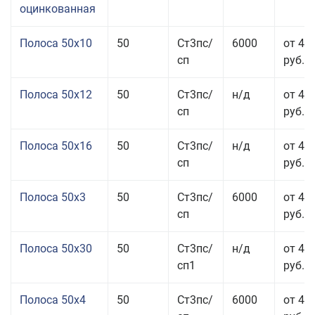
оцинкованная
Полоса 50x10
50
Ст3пс/
6000
от 46
сп
руб.
Полоса 50x12
50
Ст3пс/
н/д
от 44
сп
руб.
Полоса 50x16
50
Ст3пс/
н/д
от 49
сп
руб.
Полоса 50x3
50
Ст3пс/
6000
от 45
сп
руб.
Полоса 50x30
50
Ст3пс/
н/д
от 44
сп1
руб.
Полоса 50x4
50
Ст3пс/
6000
от 45