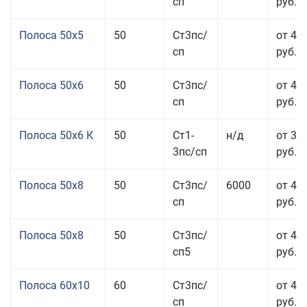
сп
руб.
Полоса 50x5
50
Ст3пс/
от 43
сп
руб.
Полоса 50x6
50
Ст3пс/
от 43
сп
руб.
Полоса 50x6 К
50
Ст1-
н/д
от 35
3пс/сп
руб.
Полоса 50x8
50
Ст3пс/
6000
от 43
сп
руб.
Полоса 50x8
50
Ст3пс/
от 43
сп5
руб.
Полоса 60x10
60
Ст3пс/
от 42
сп
руб.