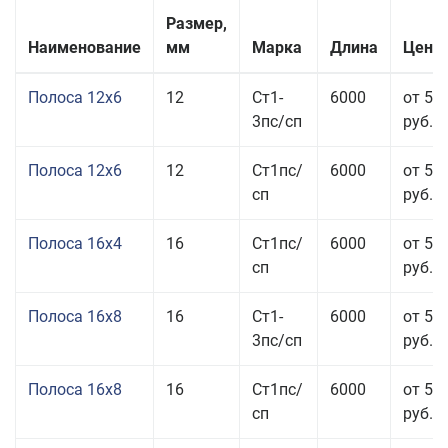
Размер,
Наименование
мм
Марка
Длина
Цена 
Полоса 12x6
12
Ст1-
6000
от 53
3пс/сп
руб.
Полоса 12x6
12
Ст1пс/
6000
от 53
сп
руб.
Полоса 16x4
16
Ст1пс/
6000
от 53
сп
руб.
Полоса 16x8
16
Ст1-
6000
от 55
3пс/сп
руб.
Полоса 16x8
16
Ст1пс/
6000
от 55
сп
руб.