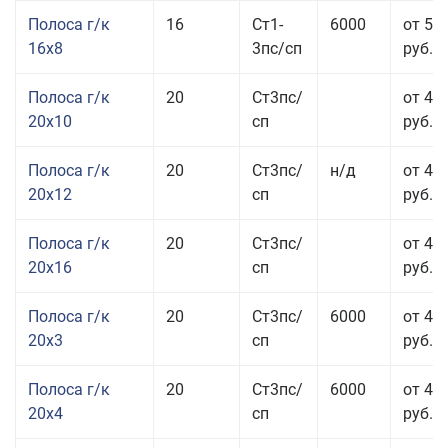
Полоса г/к
16
Ст1-
6000
от 57
16x8
3пс/сп
руб.
Полоса г/к
20
Ст3пс/
от 43
20x10
сп
руб.
Полоса г/к
20
Ст3пс/
н/д
от 44
20x12
сп
руб.
Полоса г/к
20
Ст3пс/
от 48
20x16
сп
руб.
Полоса г/к
20
Ст3пс/
6000
от 47
20x3
сп
руб.
Полоса г/к
20
Ст3пс/
6000
от 44
20x4
сп
руб.