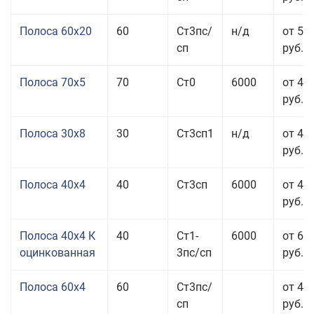
Полоса 60x20
60
Ст3пс/
н/д
от 53
сп
руб.
Полоса 70x5
70
Ст0
6000
от 45
руб.
Полоса 30x8
30
Ст3сп1
н/д
от 44
руб.
Полоса 40x4
40
Ст3сп
6000
от 43
руб.
Полоса 40x4 К
40
Ст1-
6000
от 68
оцинкованная
3пс/сп
руб.
Полоса 60x4
60
Ст3пс/
от 43
сп
руб.