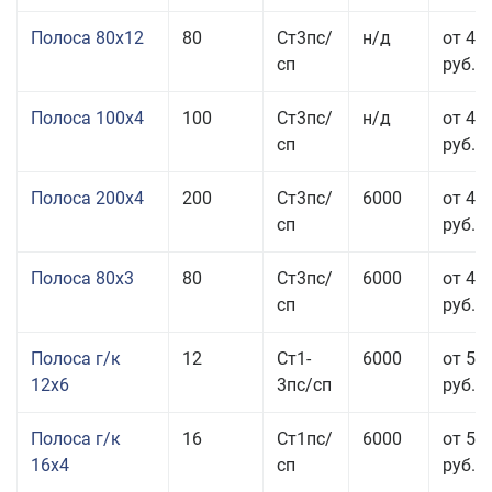
Полоса 80x12
80
Ст3пс/
н/д
от 46
сп
руб.
Полоса 100x4
100
Ст3пс/
н/д
от 44
сп
руб.
Полоса 200x4
200
Ст3пс/
6000
от 48
сп
руб.
Полоса 80x3
80
Ст3пс/
6000
от 47
сп
руб.
Полоса г/к
12
Ст1-
6000
от 52
12x6
3пс/сп
руб.
Полоса г/к
16
Ст1пс/
6000
от 53
16x4
сп
руб.