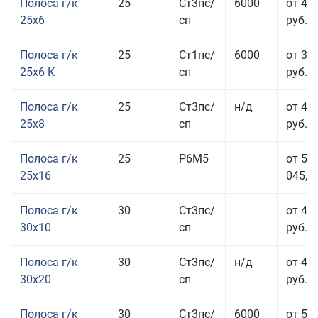
Полоса г/к
25
Ст3пс/
6000
от 44
25x6
сп
руб.
Полоса г/к
25
Ст1пс/
6000
от 35
25x6 К
сп
руб.
Полоса г/к
25
Ст3пс/
н/д
от 44
25x8
сп
руб.
Полоса г/к
25
Р6М5
от 50
25x16
045,00
Полоса г/к
30
Ст3пс/
от 46
30x10
сп
руб.
Полоса г/к
30
Ст3пс/
н/д
от 44
30x20
сп
руб.
Полоса г/к
30
Ст3пс/
6000
от 50