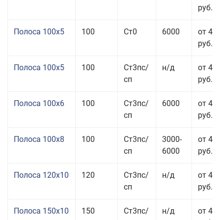
руб.
Полоса 100x5
100
Ст0
6000
от 46
руб.
Полоса 100x5
100
Ст3пс/
н/д
от 46
сп
руб.
Полоса 100x6
100
Ст3пс/
6000
от 46
сп
руб.
Полоса 100x8
100
Ст3пс/
3000-
от 42
сп
6000
руб.
Полоса 120x10
120
Ст3пс/
н/д
от 43
сп
руб.
Полоса 150x10
150
Ст3пс/
н/д
от 43