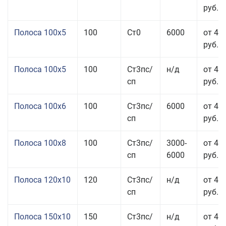
руб.
Полоса 100x5
100
Ст0
6000
от 46
руб.
Полоса 100x5
100
Ст3пс/
н/д
от 46
сп
руб.
Полоса 100x6
100
Ст3пс/
6000
от 46
сп
руб.
Полоса 100x8
100
Ст3пс/
3000-
от 42
сп
6000
руб.
Полоса 120x10
120
Ст3пс/
н/д
от 43
сп
руб.
Полоса 150x10
150
Ст3пс/
н/д
от 43