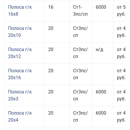
Полоса г/к
16
Ст1-
6000
от 57
16x8
3пс/сп
руб.
Полоса г/к
20
Ст3пс/
от 43
20x10
сп
руб.
Полоса г/к
20
Ст3пс/
н/д
от 44
20x12
сп
руб.
Полоса г/к
20
Ст3пс/
от 48
20x16
сп
руб.
Полоса г/к
20
Ст3пс/
6000
от 47
20x3
сп
руб.
Полоса г/к
20
Ст3пс/
6000
от 44
20x4
сп
руб.