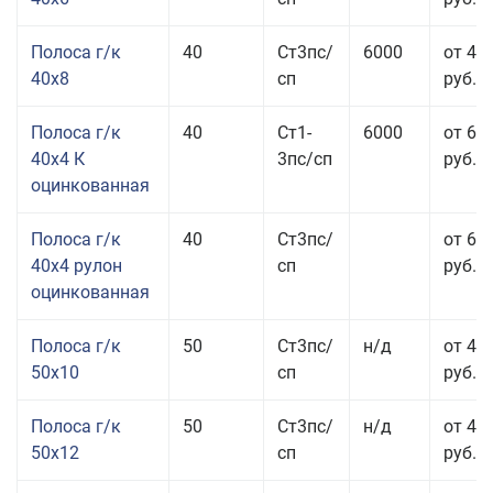
Полоса г/к
40
Ст3пс/
6000
от 43
40x8
сп
руб.
Полоса г/к
40
Ст1-
6000
от 68
40x4 К
3пс/сп
руб.
оцинкованная
Полоса г/к
40
Ст3пс/
от 69
40x4 рулон
сп
руб.
оцинкованная
Полоса г/к
50
Ст3пс/
н/д
от 44
50x10
сп
руб.
Полоса г/к
50
Ст3пс/
н/д
от 43
50x12
сп
руб.