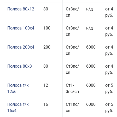
Полоса 80x12
80
Ст3пс/
н/д
от 46
сп
руб.
Полоса 100x4
100
Ст3пс/
н/д
от 44
сп
руб.
Полоса 200x4
200
Ст3пс/
6000
от 48
сп
руб.
Полоса 80x3
80
Ст3пс/
6000
от 47
сп
руб.
Полоса г/к
12
Ст1-
6000
от 52
12x6
3пс/сп
руб.
Полоса г/к
16
Ст1пс/
6000
от 53
16x4
сп
руб.