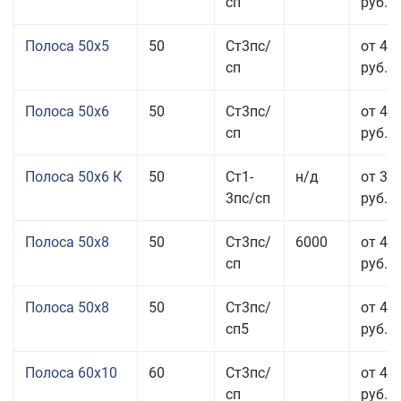
сп
руб.
Полоса 50x5
50
Ст3пс/
от 43
сп
руб.
Полоса 50x6
50
Ст3пс/
от 43
сп
руб.
Полоса 50x6 К
50
Ст1-
н/д
от 35
3пс/сп
руб.
Полоса 50x8
50
Ст3пс/
6000
от 43
сп
руб.
Полоса 50x8
50
Ст3пс/
от 43
сп5
руб.
Полоса 60x10
60
Ст3пс/
от 42
сп
руб.