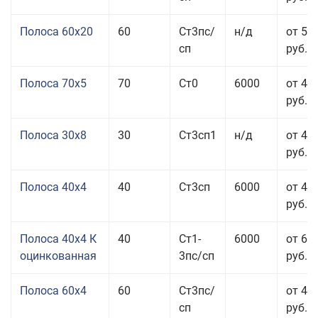
Полоса 60x20
60
Ст3пс/
н/д
от 53
сп
руб.
Полоса 70x5
70
Ст0
6000
от 45
руб.
Полоса 30x8
30
Ст3сп1
н/д
от 44
руб.
Полоса 40x4
40
Ст3сп
6000
от 43
руб.
Полоса 40x4 К
40
Ст1-
6000
от 68
оцинкованная
3пс/сп
руб.
Полоса 60x4
60
Ст3пс/
от 43
сп
руб.