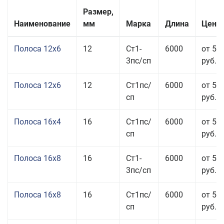
Размер,
Наименование
мм
Марка
Длина
Цена 
Полоса 12x6
12
Ст1-
6000
от 53
3пс/сп
руб.
Полоса 12x6
12
Ст1пс/
6000
от 53
сп
руб.
Полоса 16x4
16
Ст1пс/
6000
от 53
сп
руб.
Полоса 16x8
16
Ст1-
6000
от 55
3пс/сп
руб.
Полоса 16x8
16
Ст1пс/
6000
от 55
сп
руб.