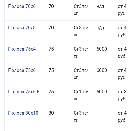
Полоса 70x6
70
Ст3пс/
н/д
от 42
сп
руб.
Полоса 70x8
70
Ст3пс/
н/д
от 43
сп
руб.
Полоса 75x4
75
Ст3пс/
6000
от 41
сп
руб.
Полоса 75x6
75
Ст3пс/
6000
от 42
сп
руб.
Полоса 75x6 К
75
Ст1пс/
6000
от 35
сп
руб.
Полоса 80x10
80
Ст3пс/
от 42
сп
руб.