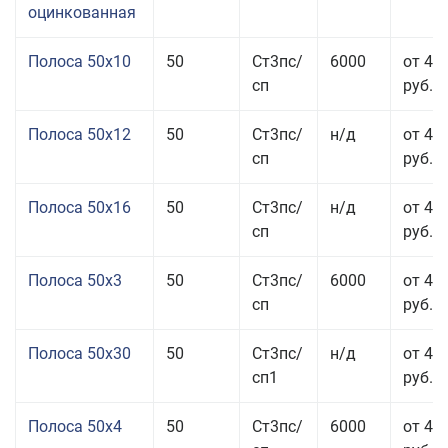
оцинкованная
Полоса 50x10
50
Ст3пс/
6000
от 46
сп
руб.
Полоса 50x12
50
Ст3пс/
н/д
от 44
сп
руб.
Полоса 50x16
50
Ст3пс/
н/д
от 49
сп
руб.
Полоса 50x3
50
Ст3пс/
6000
от 45
сп
руб.
Полоса 50x30
50
Ст3пс/
н/д
от 44
сп1
руб.
Полоса 50x4
50
Ст3пс/
6000
от 45