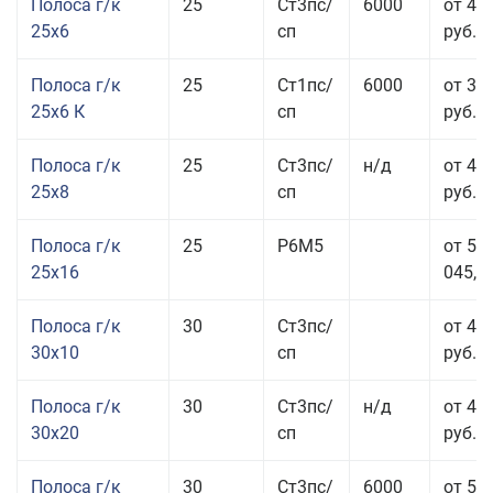
Полоса г/к
25
Ст3пс/
6000
от 44
25x6
сп
руб.
Полоса г/к
25
Ст1пс/
6000
от 35
25x6 К
сп
руб.
Полоса г/к
25
Ст3пс/
н/д
от 44
25x8
сп
руб.
Полоса г/к
25
Р6М5
от 50
25x16
045,00
Полоса г/к
30
Ст3пс/
от 46
30x10
сп
руб.
Полоса г/к
30
Ст3пс/
н/д
от 44
30x20
сп
руб.
Полоса г/к
30
Ст3пс/
6000
от 50