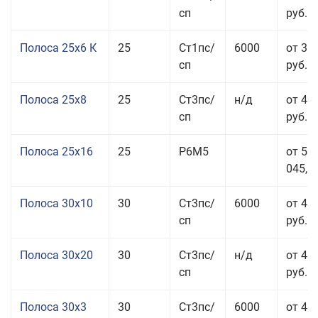
сп
руб.
Полоса 25x6 К
25
Ст1пс/
6000
от 35
сп
руб.
Полоса 25x8
25
Ст3пс/
н/д
от 43
сп
руб.
Полоса 25x16
25
Р6М5
от 50
045,00
Полоса 30x10
30
Ст3пс/
6000
от 45
сп
руб.
Полоса 30x20
30
Ст3пс/
н/д
от 46
сп
руб.
Полоса 30x3
30
Ст3пс/
6000
от 46