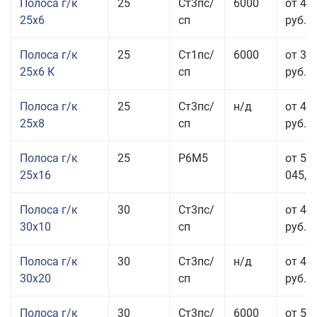
Полоса г/к
25
Ст3пс/
6000
от 44
25x6
сп
руб.
Полоса г/к
25
Ст1пс/
6000
от 35
25x6 К
сп
руб.
Полоса г/к
25
Ст3пс/
н/д
от 44
25x8
сп
руб.
Полоса г/к
25
Р6М5
от 50
25x16
045,00
Полоса г/к
30
Ст3пс/
от 46
30x10
сп
руб.
Полоса г/к
30
Ст3пс/
н/д
от 44
30x20
сп
руб.
Полоса г/к
30
Ст3пс/
6000
от 50