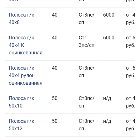
Полоса г/к
40
Ст3пс/
6000
от 43
40x8
сп
руб.
Полоса г/к
40
Ст1-
6000
от 68
40x4 К
3пс/сп
руб.
оцинкованная
Полоса г/к
40
Ст3пс/
от 69
40x4 рулон
сп
руб.
оцинкованная
Полоса г/к
50
Ст3пс/
н/д
от 44
50x10
сп
руб.
Полоса г/к
50
Ст3пс/
н/д
от 43
50x12
сп
руб.