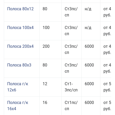
Полоса 80x12
80
Ст3пс/
н/д
от 46
сп
руб.
Полоса 100x4
100
Ст3пс/
н/д
от 44
сп
руб.
Полоса 200x4
200
Ст3пс/
6000
от 48
сп
руб.
Полоса 80x3
80
Ст3пс/
6000
от 47
сп
руб.
Полоса г/к
12
Ст1-
6000
от 52
12x6
3пс/сп
руб.
Полоса г/к
16
Ст1пс/
6000
от 53
16x4
сп
руб.