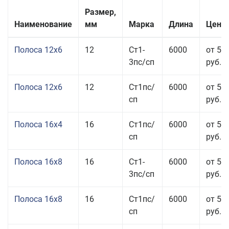
Размер,
Наименование
мм
Марка
Длина
Цена 
Полоса 12x6
12
Ст1-
6000
от 53
3пс/сп
руб.
Полоса 12x6
12
Ст1пс/
6000
от 53
сп
руб.
Полоса 16x4
16
Ст1пс/
6000
от 53
сп
руб.
Полоса 16x8
16
Ст1-
6000
от 55
3пс/сп
руб.
Полоса 16x8
16
Ст1пс/
6000
от 55
сп
руб.