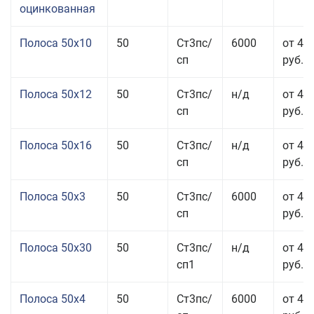
оцинкованная
Полоса 50x10
50
Ст3пс/
6000
от 46
сп
руб.
Полоса 50x12
50
Ст3пс/
н/д
от 44
сп
руб.
Полоса 50x16
50
Ст3пс/
н/д
от 49
сп
руб.
Полоса 50x3
50
Ст3пс/
6000
от 45
сп
руб.
Полоса 50x30
50
Ст3пс/
н/д
от 44
сп1
руб.
Полоса 50x4
50
Ст3пс/
6000
от 45