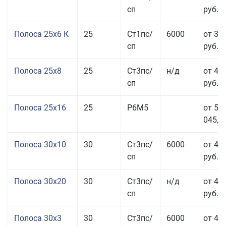
сп
руб.
Полоса 25x6 К
25
Ст1пс/
6000
от 35
сп
руб.
Полоса 25x8
25
Ст3пс/
н/д
от 43
сп
руб.
Полоса 25x16
25
Р6М5
от 50
045,00
Полоса 30x10
30
Ст3пс/
6000
от 45
сп
руб.
Полоса 30x20
30
Ст3пс/
н/д
от 46
сп
руб.
Полоса 30x3
30
Ст3пс/
6000
от 46