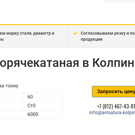
ем марку стали, диаметр и
Согласовываем резку и по
ры
продукции
горячекатаная в Колпи
за тонну
Запросить цен
60
+7 (812) 467-43-8
Ст0
info@armatura-kolpin
6000