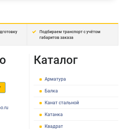
дготовку
Подбираем транспорт с учётом
габаритов заказа
но
Каталог
Арматура
у
Балка
1
Канат стальной
o.ru
Катанка
Квадрат