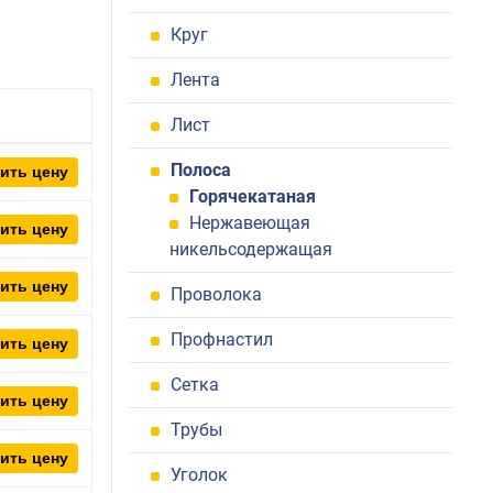
Круг
Лента
Лист
Полоса
ить цену
Горячекатаная
Нержавеющая
ить цену
никельсодержащая
ить цену
Проволока
Профнастил
ить цену
Сетка
ить цену
Трубы
ить цену
Уголок